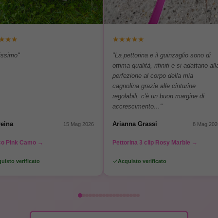
★
★
★
★
★
★
★
★
lissimo"
"La pettorina e il guinzaglio sono di
ottima qualità, rifiniti e si adattano all
perfezione al corpo della mia
cagnolina grazie alle cinturine
regolabili, c'è un buon margine di
accrescimento…"
eina
Arianna Grassi
15 Mag 2026
8 Mag 202
co Pink Camo →
Pettorina 3 clip Rosy Marble →
uisto verificato
Acquisto verificato