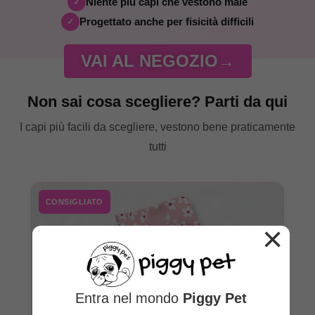
Niente più capi che vestono male
✓
Progettato anche per fisicità difficili
✓
VAI AL NEGOZIO→
Non sai cosa scegliere? Parti da qui
I capi più facili da scegliere, vestono bene praticamente
tutti
CONSIGLIATO
×
Entra nel mondo
Piggy Pet