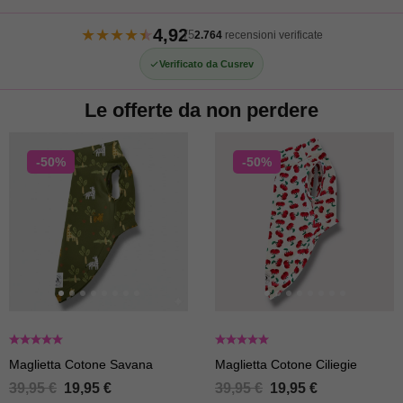
4,92
★
★
★
★
★
/5
2.764
recensioni verificate
Verificato da Cusrev
Le offerte da non perdere
-50%
-50%
Maglietta Cotone Savana
Maglietta Cotone Ciliegie
39,95
€
19,95
€
39,95
€
19,95
€