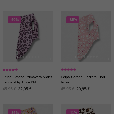
-50%
-35%
Felpa Cotone Primavera Violet
Felpa Cotone Garzato Fiori
Leopard tg. BS e BM
Rosa
45,95
€
22,95
€
45,95
€
29,95
€
-35%
-41%