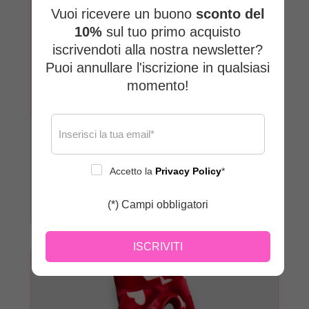
Vuoi ricevere un buono
sconto del
10%
sul tuo primo acquisto
iscrivendoti alla nostra newsletter?
Puoi annullare l'iscrizione in qualsiasi
momento!
Felpe
Felpe comode con vestibilità studiata per fisicità
difficili.
Accetto la
Privacy Policy
*
Scopri i capi →
(*) Campi obbligatori
ISCRIVITI
BEST SELLER