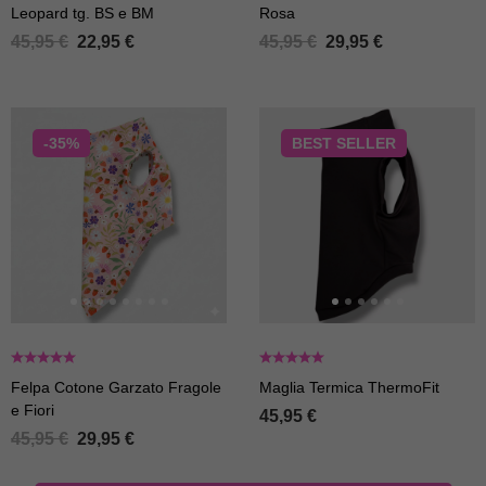
Leopard tg. BS e BM
Rosa
45,95
€
22,95
€
45,95
€
29,95
€
-35%
BEST
SELLER
Felpa Cotone Garzato Fragole
Maglia Termica ThermoFit
e Fiori
45,95
€
45,95
€
29,95
€