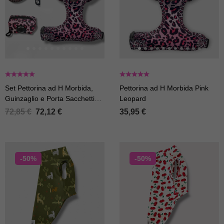
Set Pettorina ad H Morbida,
Pettorina ad H Morbida Pink
Guinzaglio e Porta Sacchetti
Leopard
Pink Leopard
72,85
€
72,12
€
35,95
€
-50%
-50%