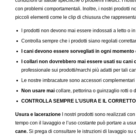
condizioni di salute specifiche o problemi medici. I nost
con problemi comportamentali. Inoltre, i nostri prodotti 
piccoli elementi come le clip di chiusura che rappresenta
I prodotti non devono mai essere indossati a letto o i
Controlla sempre che i prodotti siano regolati corretta
I cani devono essere sorvegliati in ogni momento 
I collari non dovrebbero mai essere usati su cani
professionale sui prodotti/marchi più adatti per tali can
Le nostre imbracature sono accessori complementari
Non usare mai
collare, pettorina o guinzaglio rotti o di
CONTROLLA SEMPRE L’USURA E IL CORRETTO
Usura e lacerazione
I nostri prodotti sono realizzati con
tempo con il lavaggio e l’uso costante può portare a usu
cane.
Si prega di consultare le istruzioni di lavaggio su