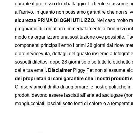
durante il processo di imballaggio. Il cliente si assume og
all’arrivo, in quanto non possiamo garantire che non si ve
sicurezza PRIMA DI OGNI UTILIZZO.
Nel caso molto rar
preghiamo di contattarci immediatamente all’indirizzo info
modo da organizzare una sostituzione ove possibile. Facci
componenti principali entro i primi 28 giorni dal ricevim
d’ordine/ricevuta, dettagli del guasto insieme a fotograf
sospetti difettosi dopo 28 giorni solo se tutte le etichett
dalla tua email.
Disclaimer
Piggy Pet non si assume alcun
dei proprietari di cani garantire che i nostri prodotti s
Ci riserviamo il diritto di aggiornare le nostre politiche 
prodotti devono essere lasciati all’aria ad asciugare (no
mangiucchiati, lasciati sotto fonti di calore o a tempera