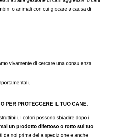
stinati alla gestione di cani aggressivi o cani
mbini o animali con cui giocare a causa di
iamo vivamente di cercare una consulenza
portamentali.
O PER PROTEGGERE IL TUO CANE.
ruttibili. I colori possono sbiadire dopo il
 mai un prodotto difettoso o rotto sul tuo
lati da noi prima della spedizione e anche