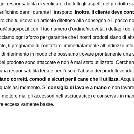
ni responsabilità di verificare che tutti gli aspetti del prodotto 
rifichino danni durante il trasporto.
Inoltre, il cliente deve cont
o che tu riceva un articolo difettoso alla consegna e il pacco non
@piggypet.it con il tuo numero d’ordine/ricevuta, i dettagli del di
amo ogni sforzo per garantire che i nostri prodotti siano di alt
ento, ti preghiamo di contattarci immediatamente all’indirizzo inf
ie di riferimento in modo che possiamo trovare prontamente una so
e del prodotto sono attaccate e non è mai stato utilizzato. Cerche
a responsabilità legale per l’uso o l’abuso dei prodotti vendut
iano corretti, comodi e sicuri per il cane che li utilizza.
Acquist
in qualsiasi momento. Si
consiglia di lavare a mano
e non lavare
n mettere mai gli accessori nell’asciugatrice) e conservati in m
ture eccessivamente basse.