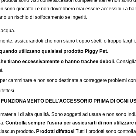
ri prodotti sono visti come accessori complementari e non sono de
non sono giocattoli e non dovrebbero mai essere accessibili a ba
no un rischio di soffocamento se ingeriti.
n acqua.
mente, assicurandoti che non siano troppo stretti o troppo larghi.
quando utilizzano qualsiasi prodotto Piggy Pet
.
 che tirano eccessivamente o hanno trachee deboli
. Consigl
i.
 per camminare e non sono destinate a correggere problemi com
fettosi.
 FUNZIONAMENTO DELL’ACCESSORIO PRIMA DI OGNI US
 materiali di alta qualità. Sono soggetti ad usura e non sono indist
ra.
Controlla sempre l’usura per assicurarti di non utilizzare
 ciascun prodotto.
Prodotti difettosi
Tutti i prodotti sono control