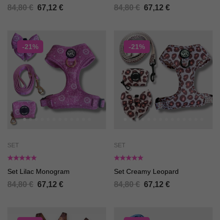
84,80
€
67,12
€
84,80
€
67,12
€
-21%
-21%
SET
SET
Set Lilac Monogram
Set Creamy Leopard
84,80
€
67,12
€
84,80
€
67,12
€