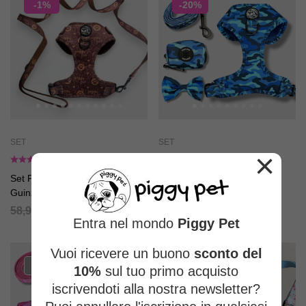
-1%
-20%
SET
SET
×
Set Pettorina ad H Regolabile e
Set Blue Camo
Guinzaglio Piggy Elegance
84,80
€
68,11
€
Monogram
58,90
€
58,31
€
Entra nel mondo
Piggy Pet
Vuoi ricevere un buono
sconto del
-48%
ESAURITO
10%
sul tuo primo acquisto
iscrivendoti alla nostra newsletter?