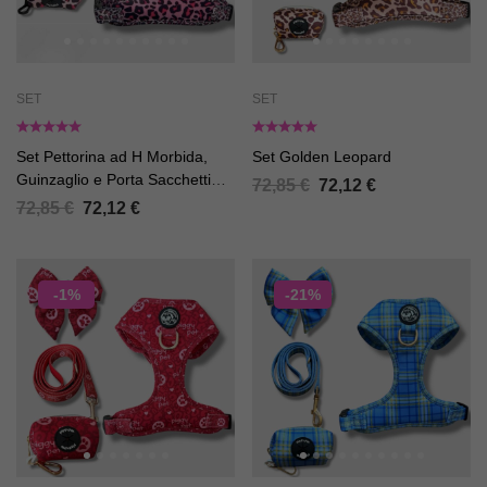
SET
SET
Set Pettorina ad H Morbida,
Set Golden Leopard
Guinzaglio e Porta Sacchetti
72,85
€
72,12
€
Pink Leopard
72,85
€
72,12
€
-1%
-21%