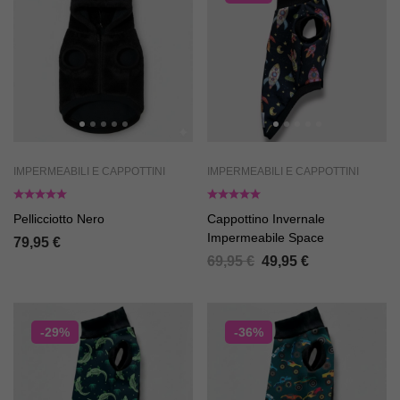
IMPERMEABILI E CAPPOTTINI
IMPERMEABILI E CAPPOTTINI
Pellicciotto Nero
Cappottino Invernale
Impermeabile Space
79,95
€
69,95
€
49,95
€
-29%
-36%