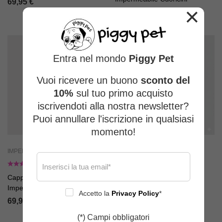
69,95
€
×
69,95
€
49,95
€
Entra nel mondo
Piggy Pet
Vuoi ricevere un buono
sconto del
10%
sul tuo primo acquisto
iscrivendoti alla nostra newsletter?
Puoi annullare l'iscrizione in qualsiasi
momento!
IMPERMEABILI E CAPPOTTINI
IMPERMEABILI E CAPPOTTINI
Cappottino Invernale
Cappottino Invernale
Impermeabile Pink Leopard
Impermeabile Dino
Accetto la
Privacy Policy
*
69,95
€
69,95
€
(*) Campi obbligatori