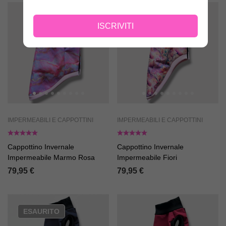
ISCRIVITI
IMPERMEABILI E CAPPOTTINI
IMPERMEABILI E CAPPOTTINI
Cappottino Invernale
Cappottino Invernale
Impermeabile Marmo Rosa
Impermeabile Fiori
79,95
€
79,95
€
ESAURITO