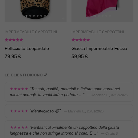
IMPERMEABILI E CAPPOTTINI
IMPERMEABILI E CAPPOTTINI
Pellicciotto Leopardato
Giacca Impermeabile Fucsia
79,95
€
59,95
€
LE CLIENTI DICONO 💕
★★★★★
"Tessuti, qualità, materiali e finiture sono curati nei
minimi dettagli, la vestibilità è perfetta.…"
— Ascolese L., 02/03/2026
★★★★★
"Meraviglioso 😍"
— Marinella L., 26/01/2026
★★★★★
"Fantastico! Finalmente un cappottino della giusta
lunghezza e che non stringe intorno al collo. E…"
— Cinzia S.,