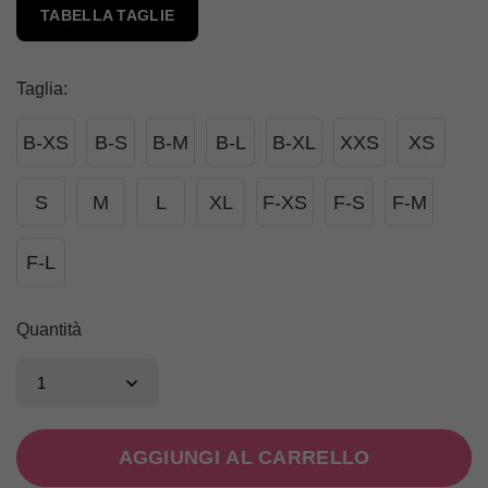
TABELLA TAGLIE
Taglia
:
B-XS
B-S
B-M
B-L
B-XL
XXS
XS
S
M
L
XL
F-XS
F-S
F-M
F-L
Quantità
AGGIUNGI AL CARRELLO