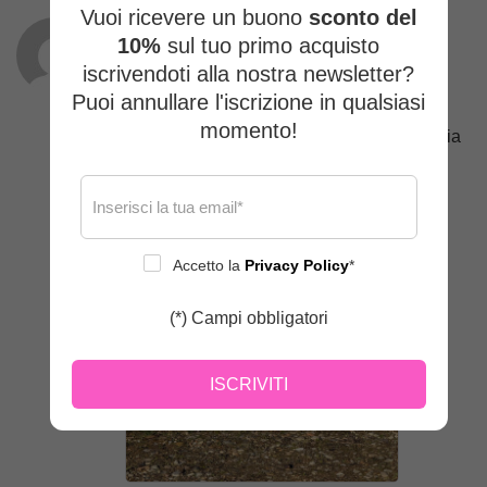
Vuoi ricevere un buono
sconto del
10%
sul tuo primo acquisto
Cinzia Scarpini Colombo
iscrivendoti alla nostra newsletter?
(proprietario verificato)
–
08/01/2026
Puoi annullare l'iscrizione in qualsiasi
momento!
Una meraviglia! La forma perfetta per la mia
bulletta, giusta lunghezza e giro collo che
Leggi di più
non stringe. Ultimo ma non ultimo è
veramente caldo.
Accetto la
Privacy Policy
*
(*) Campi obbligatori
ISCRIVITI