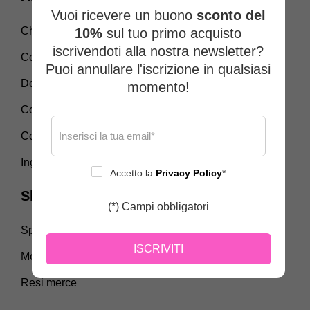
Vuoi ricevere un buono
sconto del
Chi siamo
10%
sul tuo primo acquisto
iscrivendoti alla nostra newsletter?
Contattaci
Puoi annullare l'iscrizione in qualsiasi
Domande frequenti
momento!
Come si indossa la pettorina
Come scegliere la taglia
Ingrosso
Accetto la
Privacy Policy
*
Shopping
(*) Campi obbligatori
Spedizioni e Pagamenti
ISCRIVITI
Modulo di reso
Resi merce