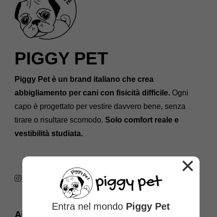
PIGGY PET
Piggy Pet è un brand italiano che crea
abbigliamento per cani con fisicità difficile.
Ogni
capo è progettato per vestire davvero bene, senza
tirare o risultare scomodo.
Solo comfort reale e
vestibilità studiata.
×
Entra nel mondo
Piggy Pet
Aiuto e contatti