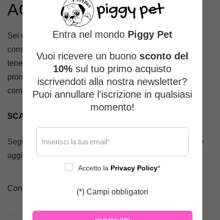
ACCESSORI PER CANI!
Entra nel mondo
Piggy Pet
Sei un PET ADDICTED?
Scarica
l’app gratuita
che ti
consente di digitalizzare il libretto sanitario dei tuoi cani,
Vuoi ricevere un buono
sconto del
tenere traccia delle loro cartelle cliniche, attivare
10%
sul tuo primo acquisto
promemoria per le visite o la toelettatura, leggere articoli
iscrivendoti alla nostra newsletter?
come quello appena letto e tanto altro!
Puoi annullare l'iscrizione in qualsiasi
momento!
SCARICA L’APP PPET ADDICTED
Seguici su
instagram
e su
facebook
per essere sempre
aggiornato sulle novità!
Accetto la
Privacy Policy
*
Condividere:
(*) Campi obbligatori