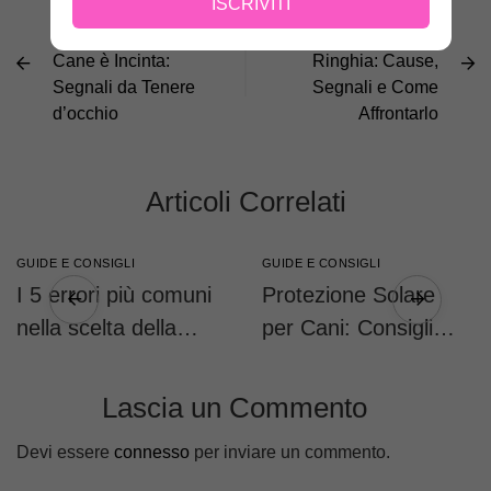
ISCRIVITI
PRECEDENTE
ACCANTO
Come Capire se il
Perché il Cane
Cane è Incinta:
Ringhia: Cause,
Segnali da Tenere
Segnali e Come
d’occhio
Affrontarlo
Articoli Correlati
GUIDE E CONSIGLI
GUIDE E CONSIGLI
I 5 errori più comuni
Protezione Solare
nella scelta della
per Cani: Consigli
taglia della pettorina
Pratici
(e come evitarli)
Lascia un Commento
Devi essere
connesso
per inviare un commento.