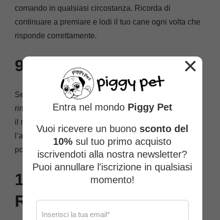
comando in qualsiasi circostanza. Ricorda di
continuare a premiare e lodi il tuo cane ogni volta che
risponde correttamente.
×
9. Correggi gli Errori:
Se il tuo cane fa errori o sembra confuso, non
Entra nel mondo
Piggy Pet
rimproverarlo. Invece, semplifica il comando o rallenta
il ritmo dell’addestramento. Ricorda che
Vuoi ricevere un buono
sconto del
l’addestramento dovrebbe essere un’esperienza
10%
sul tuo primo acquisto
positiva per entrambi.
iscrivendoti alla nostra newsletter?
Puoi annullare l'iscrizione in qualsiasi
10. Pratica
momento!
Regolarmente: