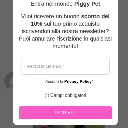
Entra nel mondo
Piggy Pet
Vuoi ricevere un buono
sconto del
10%
sul tuo primo acquisto
iscrivendoti alla nostra newsletter?
Puoi annullare l'iscrizione in qualsiasi
momento!
Accetto la
Privacy Policy
*
Erica Gregori
(proprietario verificato)
–
17/10/2024
(*) Campi obbligatori
Veramente carino e bello resistente!
ISCRIVITI