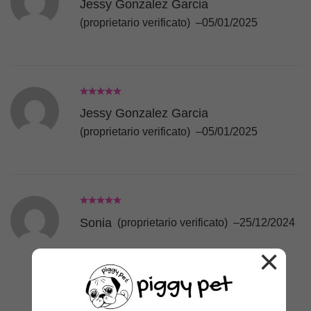
Jessy Gonzalez Garcia
(proprietario verificato)
–
05/01/2025
Jessy Gonzalez Garcia
(proprietario verificato)
–
05/01/2025
Sonia
(proprietario verificato)
–
25/12/2024
×
Favoloso!!!❣️