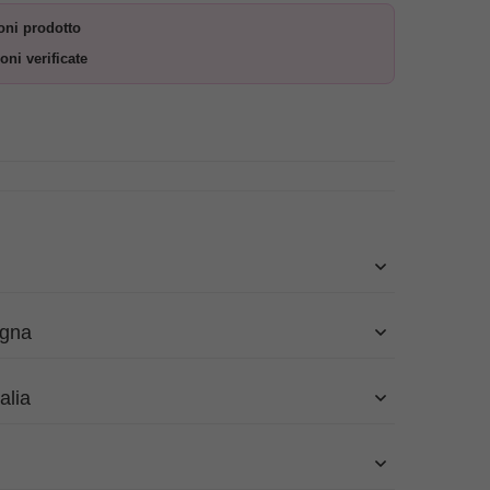
oni prodotto
oni verificate
egna
alia