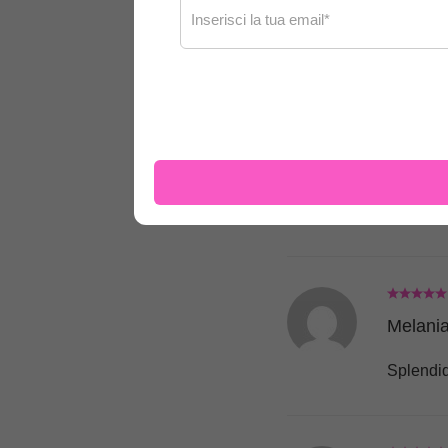
Melania
Stupenda
Melania
Melania
Splendid