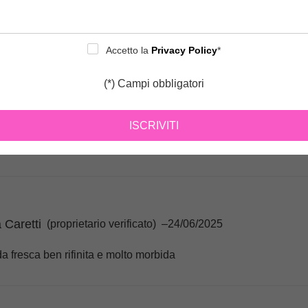
 Caretti
(proprietario verificato)
–
24/06/2025
Accetto la
Privacy Policy
*
 bellissimi materiali e splendidi colori ,prodotti veramente di ot
(*) Campi obbligatori
ISCRIVITI
 Caretti
(proprietario verificato)
–
24/06/2025
 Caretti
(proprietario verificato)
–
24/06/2025
a fresca ben rifinita e molto morbida