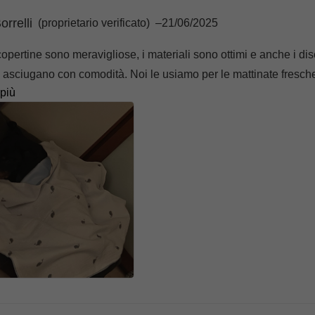
orrelli
(proprietario verificato)
–
21/06/2025
opertine sono meravigliose, i materiali sono ottimi e anche i dis
 asciugano con comodità. Noi le usiamo per le mattinate fresche 
 più
sempre usare una copertina 😄