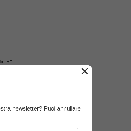
ici ♥️🫶
×
ostra newsletter? Puoi annullare