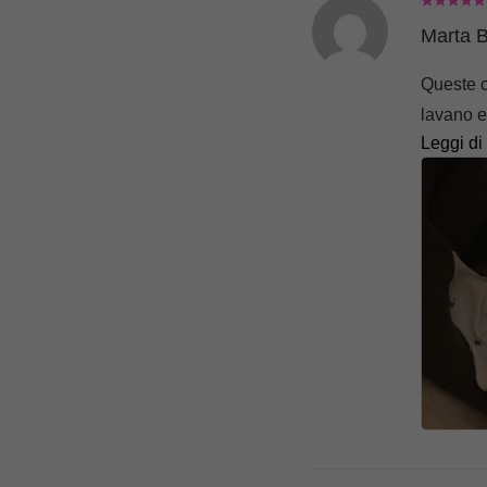
Marta B
Queste c
lavano e
Leggi di
devono 