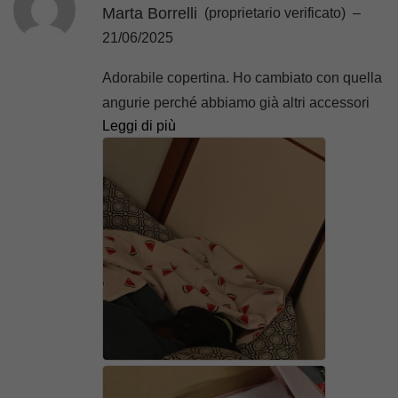
Marta Borrelli
(proprietario verificato)
–
21/06/2025
Adorabile copertina. Ho cambiato con quella
angurie perché abbiamo già altri accessori
Leggi di più
con tema angurie. Sono fantastiche