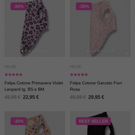
-50%
-35%
FELPE
FELPE
Felpa Cotone Primavera Violet
Felpa Cotone Garzato Fiori
Leopard tg. BS e BM
Rosa
45,95
€
22,95
€
45,95
€
29,95
€
-35%
BEST
SELLER