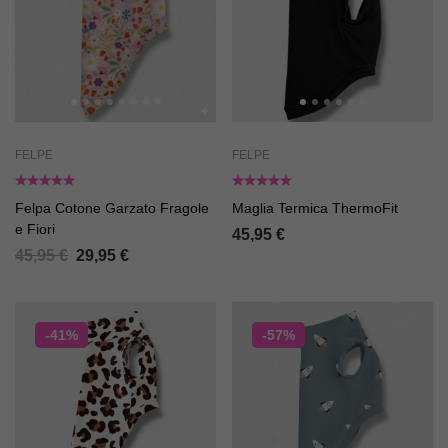
FELPE
FELPE
Felpa Cotone Garzato Fragole
Maglia Termica ThermoFit
e Fiori
45,95
€
45,95
€
29,95
€
-41%
-57%