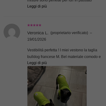
misure sono perfette per lui! In passato
Leggi di più
abbiamo provato ad acquistare capi in altri
negozi ma erano sempre o troppo corti o
troppo larghi, quindi mi affido con estrema
fiducia a Piggypet ❤️
Veronica L.
(proprietario verificato)
–
19/01/2026
Vestibilitá perfetta ! I miei vestono la taglia
bulldog francese M. Bel materiale comodo e
Leggi di più
confortevole