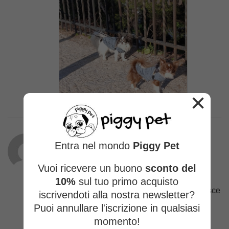
×
Entra nel mondo
Piggy Pet
Eleonora E.
(proprietario verificato)
–
Vuoi ricevere un buono
sconto del
02/03/2026
10%
sul tuo primo acquisto
Bellissima felpa… ottima vestibilità, aderisce
iscrivendoti alla nostra newsletter?
senza costringere..per Lulù ho scelto una
Puoi annullare l'iscrizione in qualsiasi
Leggi di più
taglia FS… leggermente più morbida sul
momento!