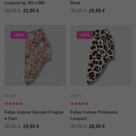
Leopard tg. BS e BM
Rosa
45,95
€
22,95
€
45,95
€
29,95
€
-35%
-41%
FELPE
FELPE
Felpa Cotone Garzato Fragole
Felpa Cotone Primavera
e Fiori
Leopard
45,95
€
29,95
€
45,95
€
26,95
€