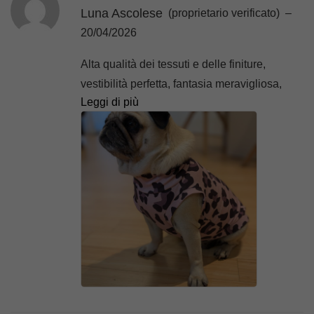
Luna Ascolese
(proprietario verificato)
–
20/04/2026
Alta qualità dei tessuti e delle finiture,
vestibilità perfetta, fantasia meravigliosa,
Leggi di più
pacco sempre super curato, rapidissima
nella realizzazione, insomma, noi siamo
super innamorate di Piggy Pet! Elettra
indossa una F-XS