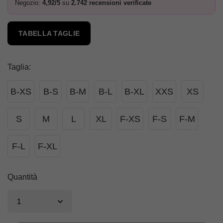
Negozio:
4,92/5
su
2.742 recensioni verificate
TABELLA TAGLIE
Taglia
:
B-XS
B-S
B-M
B-L
B-XL
XXS
XS
S
M
L
XL
F-XS
F-S
F-M
F-L
F-XL
Quantità