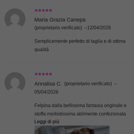
Maria Grazia Canepa
(proprietario verificato)
–
12/04/2026
Semplicemente perfetto di taglia e di ottima
qualità
Annalisa C.
(proprietario verificato)
–
05/04/2026
Felpina dalla bellissima fantasia originale e
stoffa morbidissima abilmente confezionata
Leggi di più
a pennello per la mia bassottina Isotta,
sicuramente proveremo i pile invernali