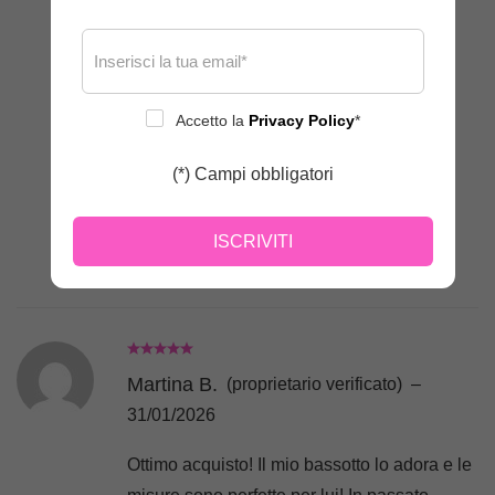
collo… grazie sempre a Mariangela che mi
consiglia alla perfezione 🙏☺️
Accetto la
Privacy Policy
*
(*) Campi obbligatori
ISCRIVITI
Martina B.
(proprietario verificato)
–
31/01/2026
Ottimo acquisto! Il mio bassotto lo adora e le