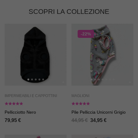
SCOPRI LA COLLEZIONE
-22%
IMPERMEABILI E CAPPOTTINI
MAGLIONI
Pellicciotto Nero
Pile Pelliccia Unicorni Grigio
79,95
€
44,95
€
34,95
€