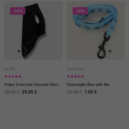
-35%
-60%
FELPE
GUINZAGLI
Felpa Invernale Garzata Nero
Guinzaglio Bee with Me
45,95
€
29,95
€
19,95
€
7,95
€