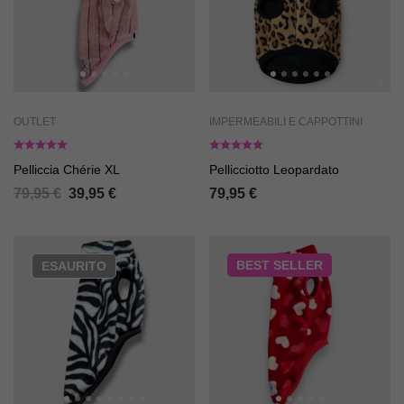
OUTLET
IMPERMEABILI E CAPPOTTINI
Pelliccia Chérie XL
Pellicciotto Leopardato
79,95
€
39,95
€
79,95
€
BEST
SELLER
ESAURITO