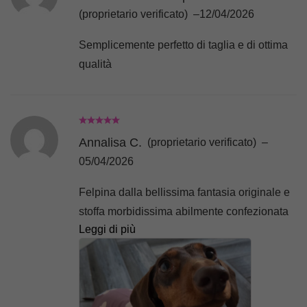
(proprietario verificato)
–
12/04/2026
Semplicemente perfetto di taglia e di ottima
qualità
Annalisa C.
(proprietario verificato)
–
05/04/2026
Felpina dalla bellissima fantasia originale e
stoffa morbidissima abilmente confezionata
Leggi di più
a pennello per la mia bassottina Isotta,
sicuramente proveremo i pile invernali
perché la vestibilità è davvero comoda e
confortevole!! Spedizione veloce e precisa,