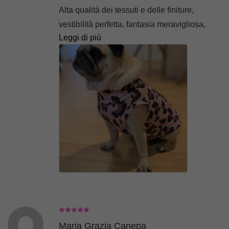
Alta qualità dei tessuti e delle finiture,
vestibilità perfetta, fantasia meravigliosa,
Leggi di più
pacco sempre super curato, rapidissima
nella realizzazione, insomma, noi siamo
super innamorate di Piggy Pet! Elettra
indossa una F-XS
Maria Grazia Canepa