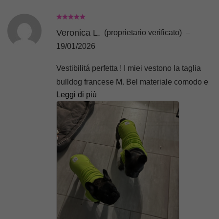
troppo larghi, quindi mi affido con estrema
fiducia a Piggypet ❤️
Veronica L.
(proprietario verificato)
–
19/01/2026
Vestibilitá perfetta ! I miei vestono la taglia
bulldog francese M. Bel materiale comodo e
Leggi di più
confortevole