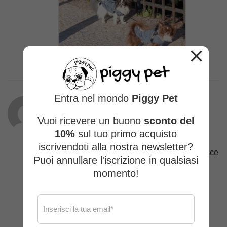
×
Entra nel mondo
Piggy Pet
Eleonora E.
(proprietario verificato)
–
Vuoi ricevere un buono
sconto del
02/03/2026
10%
sul tuo primo acquisto
iscrivendoti alla nostra newsletter?
Bellissima felpa… ottima vestibilità, aderisce
Puoi annullare l'iscrizione in qualsiasi
senza costringere..per Lulù ho scelto una
momento!
Leggi di più
taglia FS… leggermente più morbida sul
collo… grazie sempre a Mariangela che mi
consiglia alla perfezione 🙏☺️