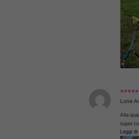
Luna A
Alta qual
super cu
Leggi di
Pet! Ele