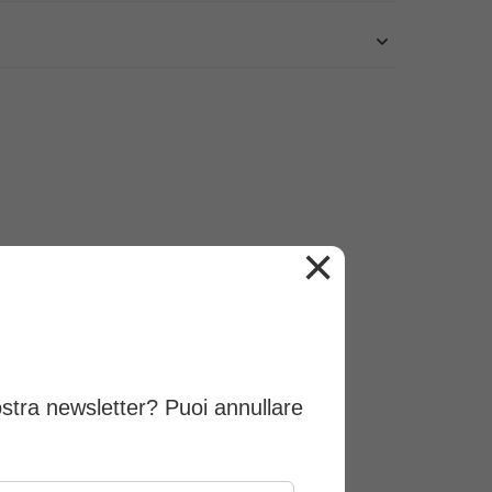
×
rivi una recensione
ostra newsletter? Puoi annullare