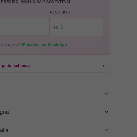
E PRECISO. NON LO SAI? CONTATTACI
PESO (KG)
a tua razza?
💬 Scrivici su WhatsApp
, petto, schiena)
▼
egna
alia