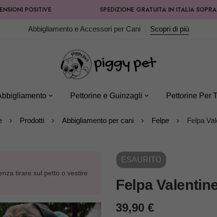
POSITIVE
SPEDIZIONE GRATUITA IN ITALIA SOPRA AI 99,9
Abbigliamento e Accessori per Cani
Scopri di più
Abbigliamento
Pettorine e Guinzagli
Pettorine Per T
e
Prodotti
Abbigliamento per cani
Felpe
Felpa Val
ESAURITO
za tirare sul petto o vestire
Felpa Valentin
39,90
€