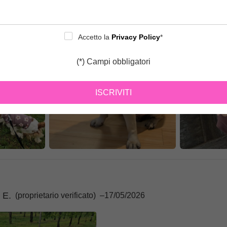
on immagini
Accetto la
Privacy Policy
*
(*) Campi obbligatori
ISCRIVITI
 E.
(proprietario verificato)
–
17/05/2026