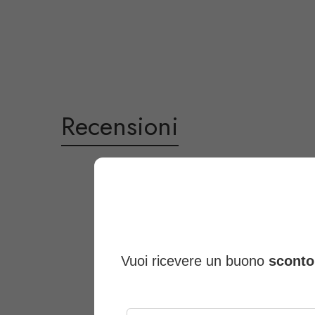
Recensioni
Valutazione E 
In base
Vuoi ricevere un buono
sconto