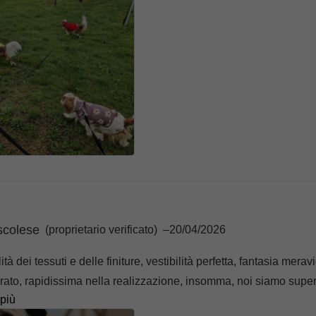
scolese
(proprietario verificato)
–
20/04/2026
ità dei tessuti e delle finiture, vestibilità perfetta, fantasia mer
rato, rapidissima nella realizzazione, insomma, noi siamo supe
 più
ttra indossa una F-XS