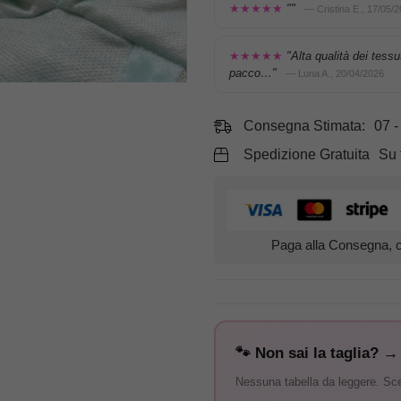
★★★★★
""
— Cristina E., 17/05/
★★★★★
"Alta qualità dei tessut
pacco…"
— Luna A., 20/04/2026
Consegna Stimata:
07 -
Spedizione Gratuita
Su 
Paga alla Consegna, c
🐾 Non sai la taglia? →
Nessuna tabella da leggere. Scegl