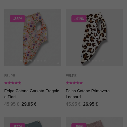
-35%
-41%
FELPE
FELPE
Felpa Cotone Garzato Fragole
Felpa Cotone Primavera
e Fiori
Leopard
45,95
€
29,95
€
45,95
€
26,95
€
-57%
-50%