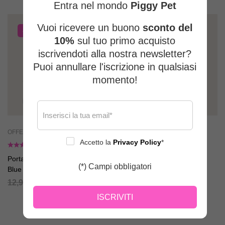
Entra nel mondo
Piggy Pet
Vuoi ricevere un buono
sconto del
-54%
BEST
SELLER
10%
sul tuo primo acquisto
-62%
iscrivendoti alla nostra newsletter?
Puoi annullare l'iscrizione in qualsiasi
momento!
OFFERTE
GUINZAGLI
Accetto la
Privacy Policy
*
Porta sacchetti Flower Power
Guinzaglio Colorful Paisley
(*) Campi obbligatori
Blue
20,95
€
7,95
€
12,95
€
5,95
€
ISCRIVITI