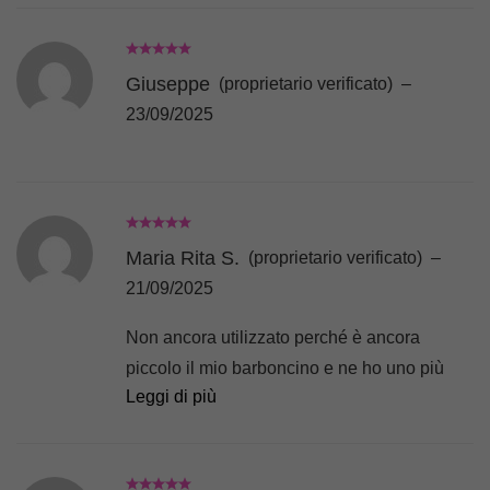
Giuseppe
(proprietario verificato)
–
23/09/2025
Maria Rita S.
(proprietario verificato)
–
21/09/2025
Non ancora utilizzato perché è ancora
piccolo il mio barboncino e ne ho uno più
Leggi di più
sottile. Comunque aperto ed è di ottima
fattura. Approvato💙🐾