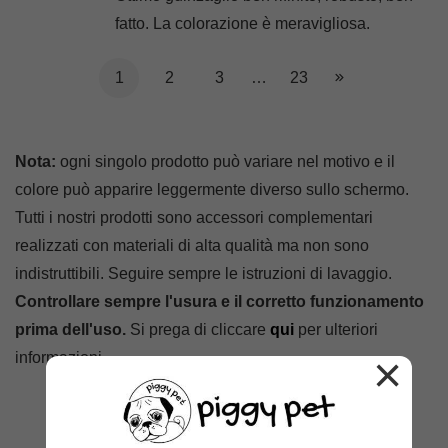
fatto. La colorazione è meravigliosa.
1
2
3
…
23
Nota:
ogni singolo prodotto può variare nel motivo e il
colore può apparire leggermente diverso sullo schermo.
Tutti i nostri prodotti sono accessori complementari
realizzati con materiali di alta qualità ma non sono
indistruttibili. Seguire sempre le istruzioni di lavaggio.
Controllare sempre l'usura e il corretto funzionamento
prima dell'uso.
Si prega di cliccare
qui
per ulteriori
×
informazioni.
Prodotti correlati