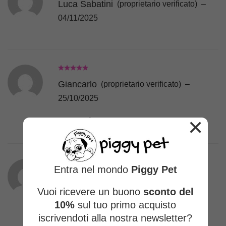
Luca Sabatini
(proprietario verificato)
–
04/11/2025
Giancarlo
(proprietario verificato)
–
25/10/2025
×
Comodità e morbidezza per il padrone!
Entra nel mondo
Piggy Pet
Patrizia M.
(proprietario verificato)
–
Vuoi ricevere un buono
sconto del
04/10/2025
10%
sul tuo primo acquisto
Pettorina e guinzaglio fashion per il mio
iscrivendoti alla nostra newsletter?