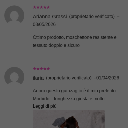
Arianna Grassi
(proprietario verificato)
–
08/05/2026
Ottimo prodotto, moschettone resistente e
tessuto doppio e sicuro
ilaria
(proprietario verificato)
–
01/04/2026
Adoro questo guinzaglio è il.mio preferito.
Morbido .. lunghezza giusta e molto
Leggi di più
morbido..Sono i migliori guinzagli che abbia
mai avuto.. E ne ho avuti tanti di cani.. super
consigliato 🐾✨