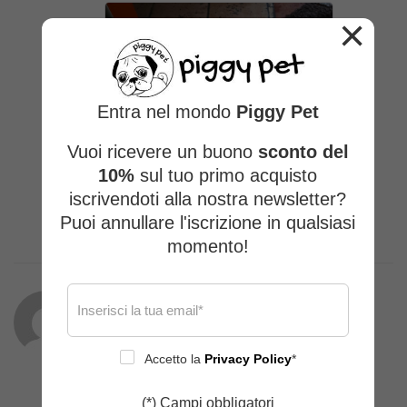
×
Entra nel mondo
Piggy Pet
Vuoi ricevere un buono
sconto del
10%
sul tuo primo acquisto
iscrivendoti alla nostra newsletter?
Puoi annullare l'iscrizione in qualsiasi
momento!
Mara Molteni
(proprietario verificato)
–
13/01/2026
Accetto la
Privacy Policy
*
Capo caldissimo e super confortevole ,
(*) Campi obbligatori