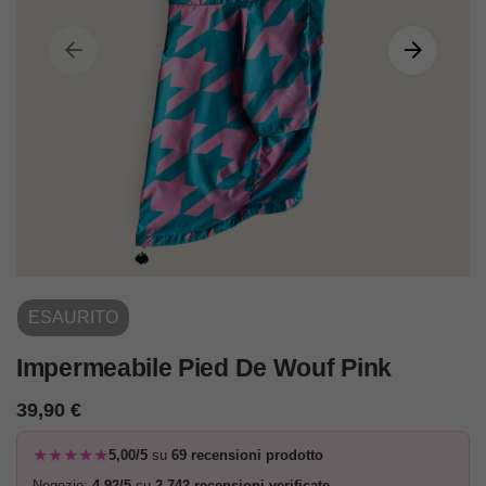
ESAURITO
Impermeabile Pied De Wouf Pink
39,90
€
★★★★★
5,00/5
su
69 recensioni prodotto
Negozio:
4,92/5
su
2.742 recensioni verificate