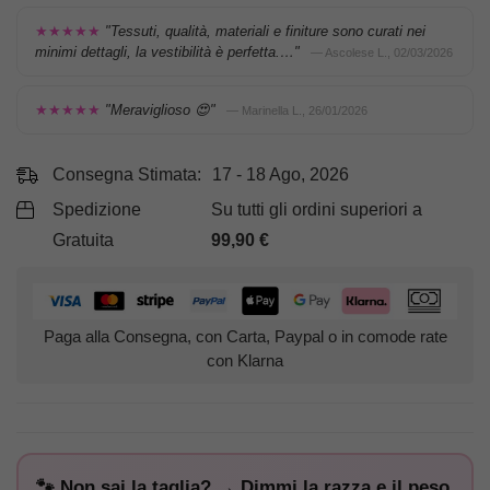
★★★★★
"Tessuti, qualità, materiali e finiture sono curati nei
minimi dettagli, la vestibilità è perfetta.…"
— Ascolese L., 02/03/2026
★★★★★
"Meraviglioso 😍"
— Marinella L., 26/01/2026
Consegna Stimata:
17 - 18 Ago, 2026
Spedizione
Su tutti gli ordini superiori a
Gratuita
99,90
€
Paga alla Consegna, con Carta, Paypal o in comode rate
con Klarna
🐾 Non sai la taglia? → Dimmi la razza e il peso