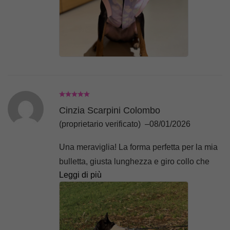
Cinzia Scarpini Colombo
(proprietario verificato)
–
08/01/2026
Una meraviglia! La forma perfetta per la mia
bulletta, giusta lunghezza e giro collo che
Leggi di più
non stringe. Ultimo ma non ultimo è
veramente caldo.