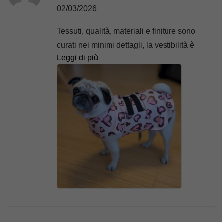
02/03/2026
Tessuti, qualità, materiali e finiture sono
curati nei minimi dettagli, la vestibilità è
Leggi di più
perfetta. Le fantasie disponibili sono una più
bella dell’altra. Si vede e si percepisce tutto
l’amore che c’è dietro! E poi guardate come
le sta bene!