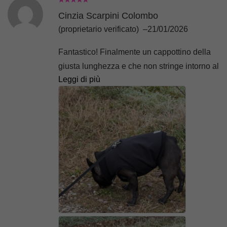
Cinzia Scarpini Colombo
(proprietario verificato)
–
21/01/2026
Fantastico! Finalmente un cappottino della
giusta lunghezza e che non stringe intorno al
Leggi di più
collo. E poi caldo caldo…bellissimo.
L’acquisto migliore di sempre per la mia
Cloe.