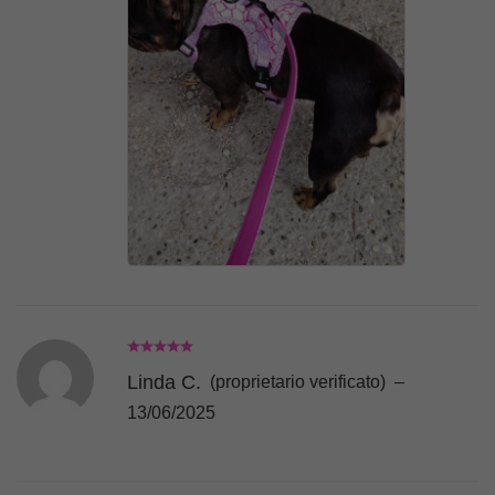
cinturine regolabili, c’è un buon margine di
accrescimento e restringimento, sono
altamente soddisfatta!
Linda C.
(proprietario verificato)
–
13/06/2025