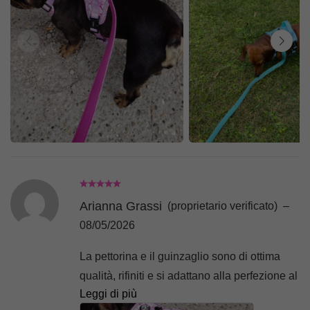
Arianna Grassi
(proprietario verificato)
–
08/05/2026
La pettorina e il guinzaglio sono di ottima
qualità, rifiniti e si adattano alla perfezione al
Leggi di più
corpo della mia cagnolina grazie alle