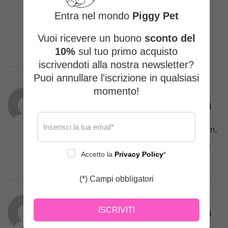
Entra nel mondo
Piggy Pet
Vuoi ricevere un buono
sconto del
10%
sul tuo primo acquisto
iscrivendoti alla nostra newsletter?
Puoi annullare l'iscrizione in qualsiasi
momento!
Licia
(proprietario verificato)
–
14/07/2024
Pettorina di eccelsa fattura.Ottima in design,
confort e sicurezza.la consiglio vivamente.
Accetto la
Privacy Policy
*
Leggi di più
L’ideale per trascorrere le passeggiate in
tranquillità e serenità con il tuo cane
(*) Campi obbligatori
ISCRIVITI
Licia
(proprietario verificato)
–
14/07/2024