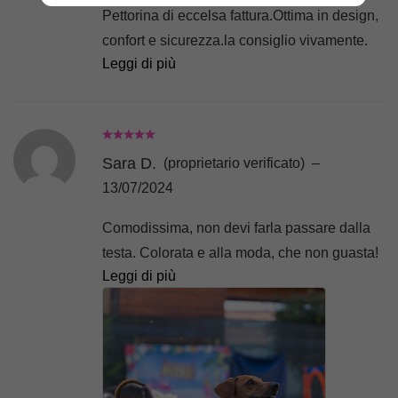
Pettorina di eccelsa fattura.Ottima in design,
confort e sicurezza.la consiglio vivamente.
Leggi di più
L’ideale per trascorrere le passeggiate in
tranquillità e serenità con il tuo cane
Sara D.
(proprietario verificato)
–
13/07/2024
Comodissima, non devi farla passare dalla
testa. Colorata e alla moda, che non guasta!
Leggi di più
Siamo clienti da 4 anni ormai, e adoriamo la
qualità delle pettorine, i colori, la scelta, e la
passione che ci mette Mari!