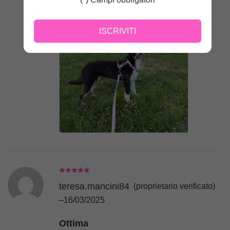
ISCRIVITI
teresa.mancini84
(proprietario verificato)
–
16/03/2025
Ottima