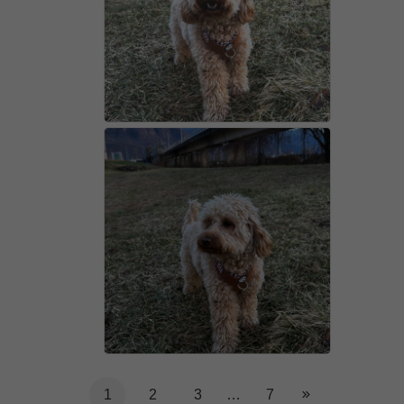
sovrapprezzo. Ottimo servizio clienti, ho
molto apprezzato. Grazie PiggyPet,
ricompreremo sicuramente!!
1
2
3
…
7