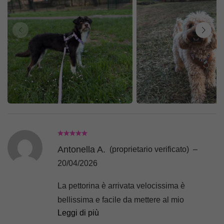
Antonella A.
(proprietario verificato)
–
20/04/2026
La pettorina è arrivata velocissima è
bellissima e facile da mettere al mio
Leggi di più
piccolino sta benissimo sito consigliatissimo