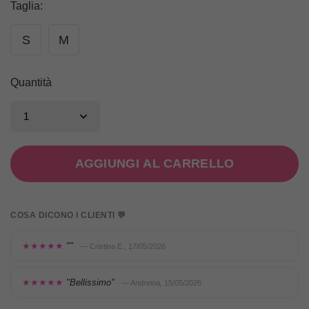
Taglia
:
S
M
Quantità
AGGIUNGI AL CARRELLO
COSA DICONO I CLIENTI 💬
★★★★★
""
— Cristina E., 17/05/2026
★★★★★
"Bellissimo"
— Andreina, 15/05/2026