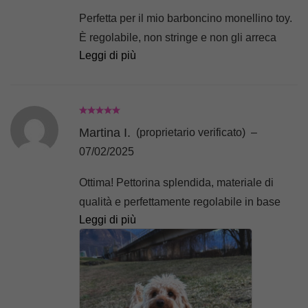
Perfetta per il mio barboncino monellino toy.
È regolabile, non stringe e non gli arreca
Leggi di più
nessun fastidio quando tira il guinzaglio.
Veramente top! Grazie 😘
Martina I.
(proprietario verificato)
–
07/02/2025
Ottima! Pettorina splendida, materiale di
qualità e perfettamente regolabile in base
Leggi di più
alla fisionomia della mia Nina.
C’è stato un piccolo disguido in magazzino,
ma l’azienda ha subito provveduto a
contattarmi via whatsapp e a farmi scegliere
un’altra pettorina senza pagare nessun