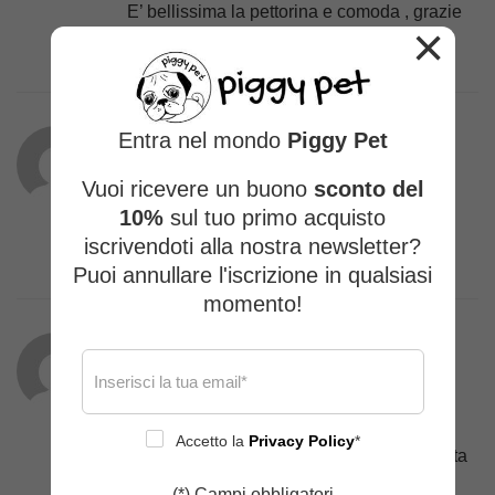
E’ bellissima la pettorina e comoda , grazie
×
per i vostri prodotti ! 🌸
Entra nel mondo
Piggy Pet
Miriam F.
(proprietario verificato)
–
Vuoi ricevere un buono
sconto del
17/04/2025
10%
sul tuo primo acquisto
iscrivendoti alla nostra newsletter?
Stupenda
Puoi annullare l'iscrizione in qualsiasi
momento!
Daria T.
(proprietario verificato)
–
01/04/2025
Accetto la
Privacy Policy
*
Super bello e confortevole per la mia amata
Trilly
(*) Campi obbligatori