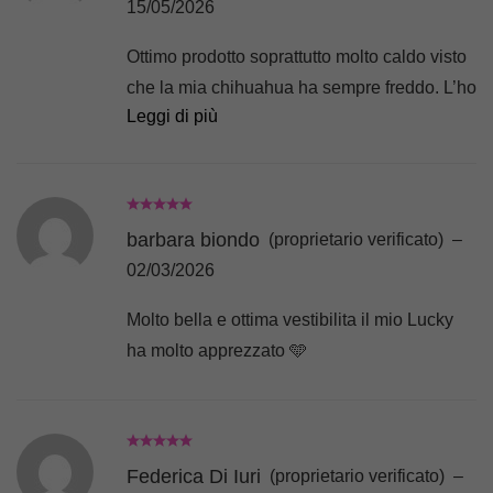
15/05/2026
Ottimo prodotto soprattutto molto caldo visto
che la mia chihuahua ha sempre freddo. L’ho
Leggi di più
ordinata ed è arrivato dopo due giorni. Sono
molto contenta e soddisfatta.
barbara biondo
(proprietario verificato)
–
02/03/2026
Molto bella e ottima vestibilita il mio Lucky
ha molto apprezzato 🩵
Federica Di Iuri
(proprietario verificato)
–