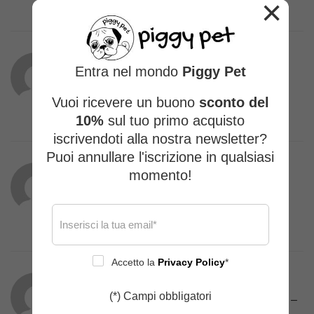
×
Entra nel mondo
Piggy Pet
Marinella Lo Furno
(proprietario verificato)
–
26/01/2026
Vuoi ricevere un buono
sconto del
10%
sul tuo primo acquisto
iscrivendoti alla nostra newsletter?
Puoi annullare l'iscrizione in qualsiasi
momento!
Marinella Lo Furno
(proprietario verificato)
–
26/01/2026
Accetto la
Privacy Policy
*
(*) Campi obbligatori
Cristina Zanolla
(proprietario verificato)
–