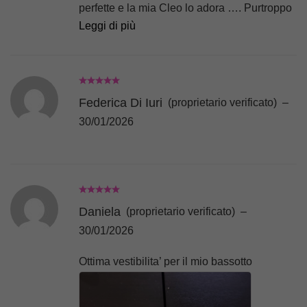
perfette e la mia Cleo lo adora …. Purtroppo
Leggi di più
non ho una foto adeguata
Federica Di Iuri
(proprietario verificato)
–
30/01/2026
Daniela
(proprietario verificato)
–
30/01/2026
Ottima vestibilita’ per il mio bassotto