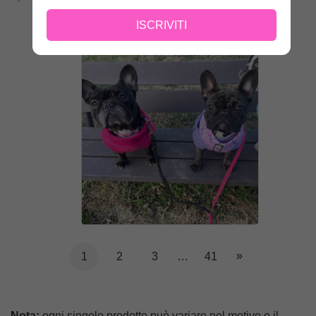
20/01/2026
ISCRIVITI
Morbido e caldo
1
2
3
…
41
Nota:
ogni singolo prodotto può variare nel motivo e il