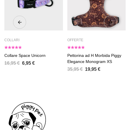
COLLARI
OFFERTE
Collare Space Unicorn
Pettorina ad H Morbida Piggy
Elegance Monogram XS
16,95
€
6,95
€
35,95
€
19,95
€