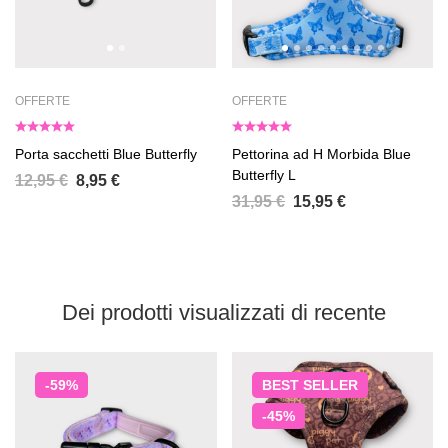
OFFERTE
OFFERTE
Porta sacchetti Blue Butterfly
Pettorina ad H Morbida Blue
Butterfly L
12,95
€
8,95
€
31,95
€
15,95
€
Dei prodotti visualizzati di recente
-59%
BEST
SELLER
-45%