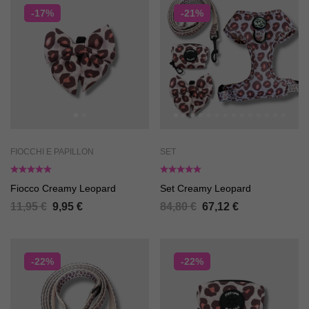
-17%
-21%
FIOCCHI E PAPILLON
SET
Fiocco Creamy Leopard
Set Creamy Leopard
11,95
€
9,95
€
84,80
€
67,12
€
-22%
-22%