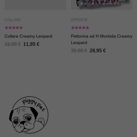
COLLARI
OFFERTE
Collare Creamy Leopard
Pettorina ad H Morbida Creamy
Leopard
16,95
€
11,95
€
35,95
€
28,95
€