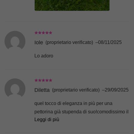
Iole
(proprietario verificato)
–
08/11/2025
Lo adoro
Diletta
(proprietario verificato)
–
29/09/2025
quel tocco di eleganza in più per una
pettorina già stupenda di suo!comodissimo il
Leggi di più
velcro che permette di inserirlo in piu punti