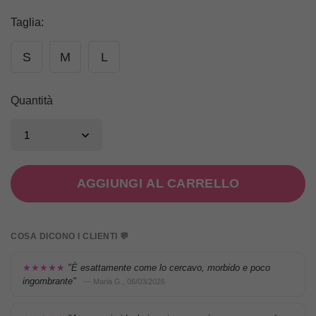
Taglia
:
S
M
L
Quantità
AGGIUNGI AL CARRELLO
COSA DICONO I CLIENTI 💬
★★★★★
"È esattamente come lo cercavo, morbido e poco
ingombrante"
— Maria G., 06/03/2026