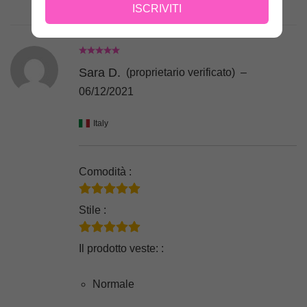
ISCRIVITI
Sara D.
(proprietario verificato)
–
06/12/2021
Italy
Comodità :
Stile :
Il prodotto veste: :
Normale