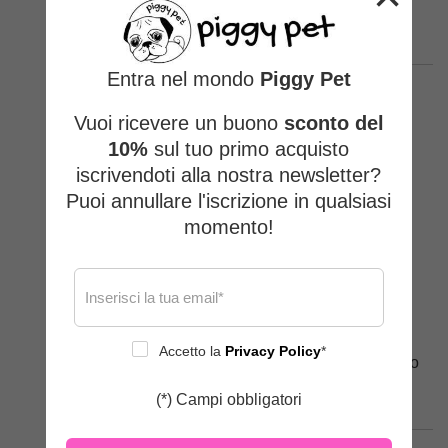
Italy
Entra nel mondo
Piggy Pet
Comodità :
Vuoi ricevere un buono
sconto del
10%
sul tuo primo acquisto
Stile :
iscrivendoti alla nostra newsletter?
Puoi annullare l'iscrizione in qualsiasi
Il prodotto veste: :
momento!
Normale
Il tuo cane è di taglia:
Media (fino ai 20kg)
Accetto la
Privacy Policy
*
Indicaci la razza e che taglia hai acquistato
Bulldog francese L
(*) Campi obbligatori