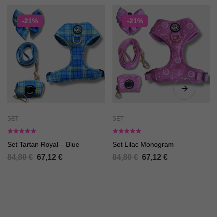
-21%
-21%
SET
SET
Set Tartan Royal – Blue
Set Lilac Monogram
84,80
€
67,12
€
84,80
€
67,12
€