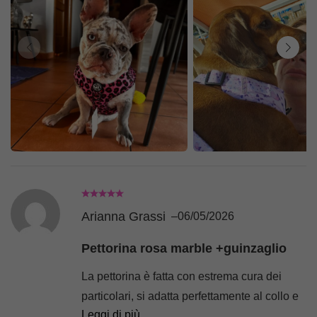
Arianna Grassi
–
06/05/2026
Pettorina rosa marble +guinzaglio
La pettorina è fatta con estrema cura dei
particolari, si adatta perfettamente al collo e
Leggi di più
al torace della mia bulldog francese(per la