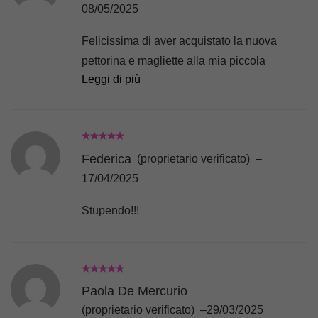
08/05/2025
Felicissima di aver acquistato la nuova
pettorina e magliette alla mia piccola
Leggi di più
barboncina.. Sicuramente riacquisterò per
l’inverno..!
Federica
(proprietario verificato)
–
17/04/2025
Stupendo!!!
Paola De Mercurio
(proprietario verificato)
–
29/03/2025