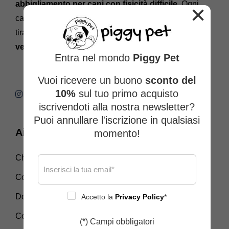
abbigliamento per cani con fisicità difficile.
Ogni
×
capo è progettato per vestire davvero bene, senza
tirare o risultare scomodo.
Solo comfort reale e
vestibilità studiata.
Entra nel mondo
Piggy Pet
Vuoi ricevere un buono
sconto del
10%
sul tuo primo acquisto
iscrivendoti alla nostra newsletter?
Puoi annullare l'iscrizione in qualsiasi
Aiuto e contatti
momento!
Chi siamo
Contattaci
Domande frequenti
Accetto la
Privacy Policy
*
Come si indossa la pettorina
(*) Campi obbligatori