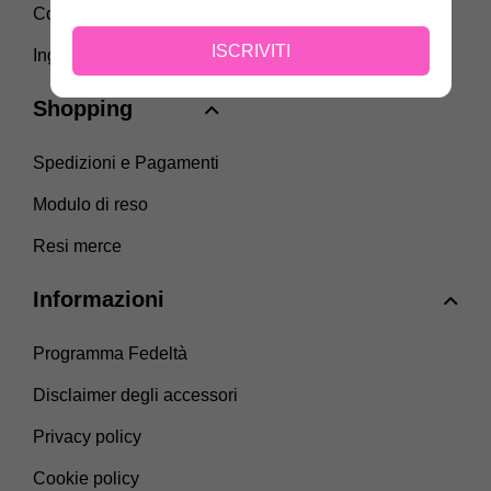
Come scegliere la taglia
ISCRIVITI
Ingrosso
Shopping
Spedizioni e Pagamenti
Modulo di reso
Resi merce
Informazioni
Programma Fedeltà
Disclaimer degli accessori
Privacy policy
Cookie policy