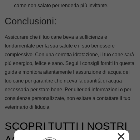
carne non salato per renderla più invitante.
Conclusioni:
Assicurare che il tuo cane beva a sufficienza è
fondamentale per la sua salute e il suo benessere
complessivo. Con una corretta idratazione, il tuo cane sarà
più energico, felice e sano. Segui i consigli forniti in questa
guida e monitora attentamente l’assunzione di acqua del
tuo cane per garantire che riceva la quantità di acqua
necessaria per stare bene. Per ulteriori informazioni o per
consulenze personalizzate, non esitare a contattare il tuo
veterinario di fiducia.
SCOPRI TUTTI I NOSTRI
×
ACCESSORI PER CANI!