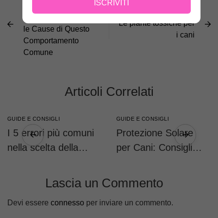
ISCRIVITI
Perché il Cane
ACCANTO
Sbadiglia: Esplorando
Le piante tossiche per
le Cause di Questo
i cani
Comportamento
Comune
Articoli Correlati
GUIDE E CONSIGLI
GUIDE E CONSIGLI
I 5 errori più comuni
Protezione Solare
nella scelta della
per Cani: Consigli
taglia della pettorina
Pratici
(e come evitarli)
Lascia un Commento
Devi essere
connesso
per inviare un commento.