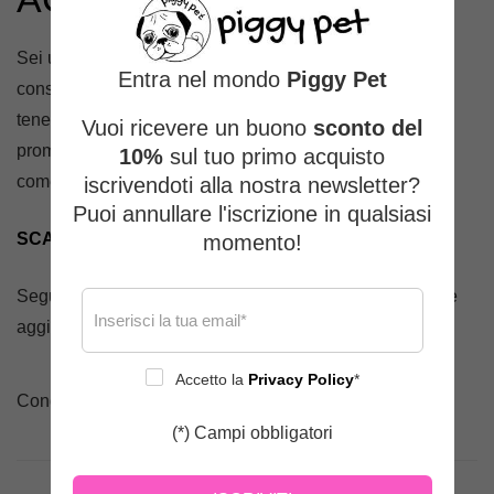
Sei un PET ADDICTED?
Scarica
l’app gratuita
che ti
Entra nel mondo
Piggy Pet
consente di digitalizzare il libretto sanitario dei tuoi cani,
tenere traccia delle loro cartelle cliniche, attivare
Vuoi ricevere un buono
sconto del
promemoria per le visite o la toelettatura, leggere articoli
10%
sul tuo primo acquisto
come quello appena letto e tanto altro!
iscrivendoti alla nostra newsletter?
Puoi annullare l'iscrizione in qualsiasi
SCARICA L’APP PPET ADDICTED
momento!
Seguici su
instagram
e su
facebook
per essere sempre
aggiornato sulle novità!
Accetto la
Privacy Policy
*
Condividere:
(*) Campi obbligatori
PRECEDENTE