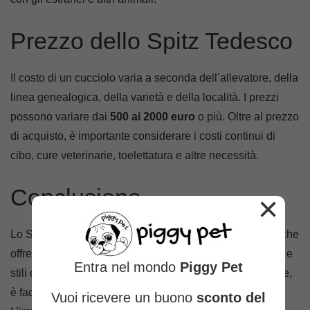
Prezzo dello Spitz Tedesco
Il costo di un cucciolo varia a seconda dell’allevatore, della
linea genealogica, della varietà e della località. I prezzi
possono variare dai
500 ai 2000 euro
o più. Oltre al prezzo
di acquisto, è importante considerare i costi continui di
cibo, cure veterinarie, toelettatura e altre necessità.
Conclusione
×
Lo Spitz Tedesco è un cane
affascinante e affettuoso
che
offre una varietà di taglie per adattarsi a diverse famiglie e
Entra nel mondo
Piggy Pet
stili di vita. Con il suo aspetto distintivo e il carattere leale,
è facile capire perché sia una razza tanto amata.
Vuoi ricevere un buono
sconto del