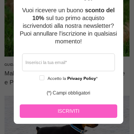
Vuoi ricevere un buono
sconto del
10%
sul tuo primo acquisto
iscrivendoti alla nostra newsletter?
Puoi annullare l'iscrizione in qualsiasi
momento!
GUIDA RAZZE CANI
Maltipoo: Un Incantevole Incrocio tra Maltese
Accetto la
Privacy Policy
*
e Poodle
(*) Campi obbligatori
ISCRIVITI