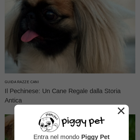
GUIDA RAZZE CANI
Il Pechinese: Un Cane Regale dalla Storia
Antica
×
Entra nel mondo
Piggy Pet